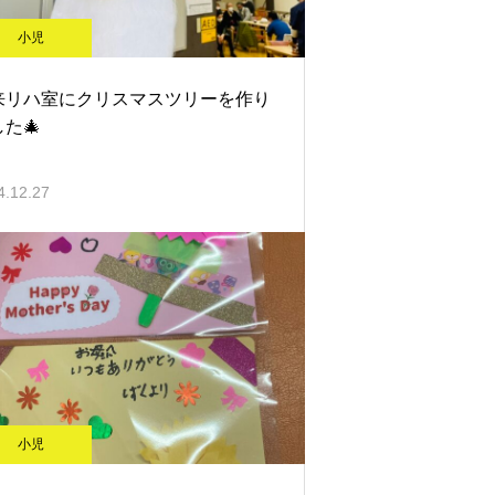
小児
来リハ室にクリスマスツリーを作り
た🎄
4.12.27
小児