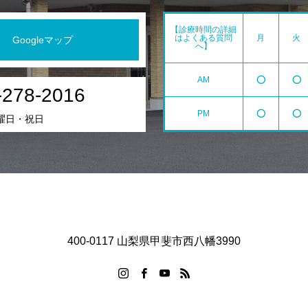
【診療時間の詳細
はよくある質問
月
火
Googleマップ
へ】
AM
⭕️
⭕️
-278-2016
PM
⭕️
⭕️
曜日・祝日
400-0117 山梨県甲斐市西八幡3990