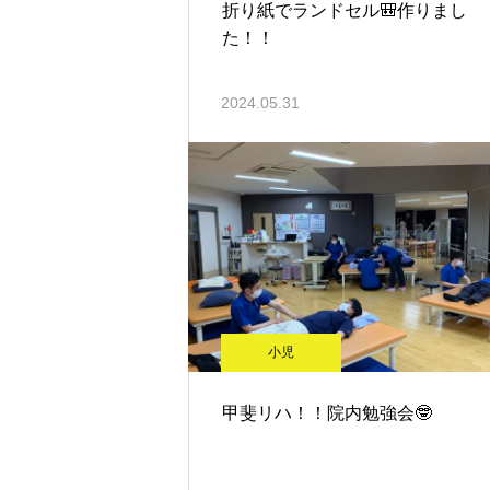
折り紙でランドセル🎒作りまし
た！！
2024.05.31
小児
甲斐リハ！！院内勉強会🤓