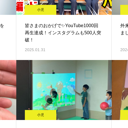
小児
格を
皆さまのおかげで✨YouTube1000回
外
再生達成！インスタグラムも500人突
まし
破！
2025.01.31
202
小児