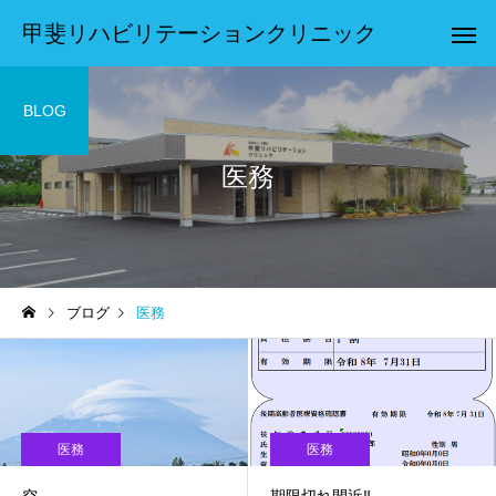
甲斐リハビリテーションクリニック
BLOG
医務
ブログ
医務
医務
医務