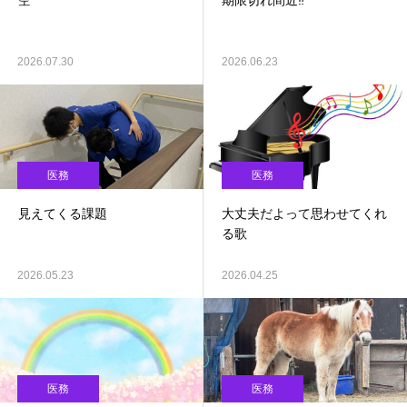
空
期限切れ間近‼
2026.07.30
2026.06.23
医務
医務
見えてくる課題
大丈夫だよって思わせてくれ
る歌
2026.05.23
2026.04.25
医務
医務