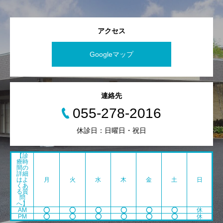
アクセス
Googleマップ
連絡先
055-278-2016
休診日：日曜日・祝日
【診
療時
間の
詳細
はよ
月
火
水
木
金
土
日
くあ
る質
問
へ】
AM
⭕️
⭕️
⭕️
⭕️
⭕️
⭕️
休
PM
⭕️
⭕️
⭕️
⭕️
⭕️
⭕️
休