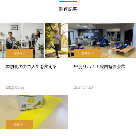
関連記事
外来リハ
外来リハ
習慣化の力で人生を変える
甲斐リハ！！院内勉強会🤓
2025.08.22
2024.04.26
外来リハ