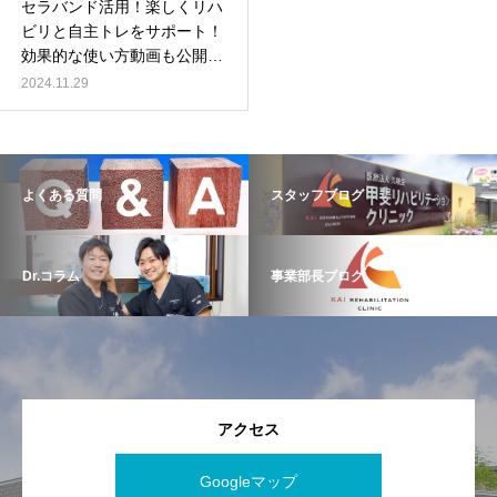
セラバンド活用！楽しくリハ
ビリと自主トレをサポート！
効果的な使い方動画も公開
中！
2024.11.29
よくある質問
スタッフブログ
Dr.コラム
事業部長ブログ
アクセス
Googleマップ