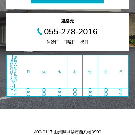
連絡先
055-278-2016
休診日：日曜日・祝日
【診
療時
間の
詳細
はよ
月
火
水
木
金
土
日
くあ
る質
問
へ】
AM
⭕️
⭕️
⭕️
⭕️
⭕️
⭕️
休
PM
⭕️
⭕️
⭕️
⭕️
⭕️
⭕️
休
400-0117 山梨県甲斐市西八幡3990