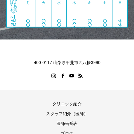
はよ
月
火
水
木
金
土
日
くあ
る質
問
へ】
AM
⭕️
⭕️
⭕️
⭕️
⭕️
⭕️
休
PM
⭕️
⭕️
⭕️
⭕️
⭕️
⭕️
休
400-0117 山梨県甲斐市西八幡3990
クリニック紹介
スタッフ紹介（医師）
医師当番表
ブログ