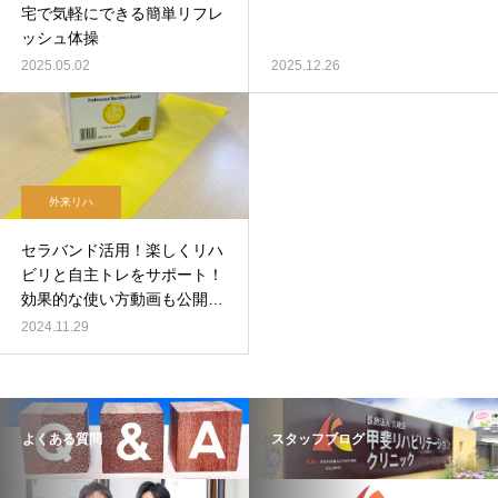
宅で気軽にできる簡単リフレ
ッシュ体操
2025.05.02
2025.12.26
外来リハ
セラバンド活用！楽しくリハ
ビリと自主トレをサポート！
効果的な使い方動画も公開
中！
2024.11.29
よくある質問
スタッフブログ