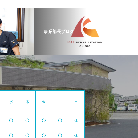
事業部長ブログ
水
木
金
土
日
⭕️
⭕️
⭕️
⭕️
休
⭕️
⭕️
⭕️
⭕️
休