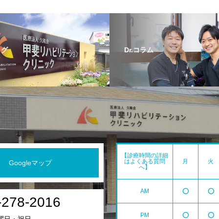
ログ
Dr.コラム
【診療時間の詳細
はよくある質問
月
火
Googleマップ
へ】
AM
⭕️
⭕️
-278-2016
PM
⭕️
⭕️
曜日・祝日