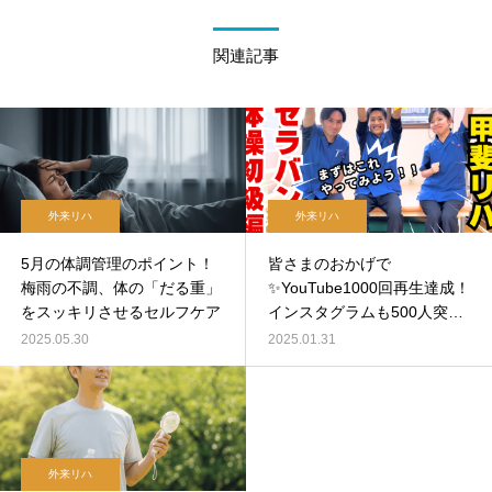
関連記事
外来リハ
外来リハ
5月の体調管理のポイント！
皆さまのおかげで
梅雨の不調、体の「だる重」
✨YouTube1000回再生達成！
をスッキリさせるセルフケア
インスタグラムも500人突
破！
2025.05.30
2025.01.31
外来リハ