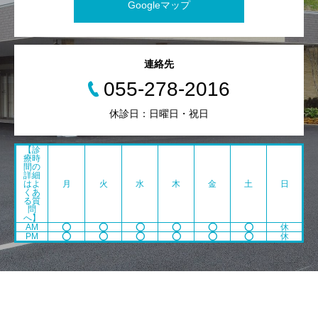
Googleマップ
連絡先
055-278-2016
休診日：日曜日・祝日
【診
療時
間の
詳細
はよ
月
火
水
木
金
土
日
くあ
る質
問
へ】
AM
⭕️
⭕️
⭕️
⭕️
⭕️
⭕️
休
PM
⭕️
⭕️
⭕️
⭕️
⭕️
⭕️
休