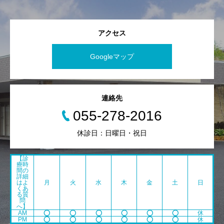
アクセス
Googleマップ
連絡先
055-278-2016
休診日：日曜日・祝日
【診
療時
間の
詳細
はよ
月
火
水
木
金
土
日
くあ
る質
問
へ】
AM
⭕️
⭕️
⭕️
⭕️
⭕️
⭕️
休
PM
⭕️
⭕️
⭕️
⭕️
⭕️
⭕️
休